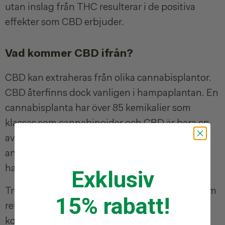
utan inslag från THC resulterar i de positiva
effekter som CBD erbjuder.
Vad kommer CBD ifrån?
CBD kan extraheras från olika cannabisplantor.
CBD återfinns dock vanligen i hampaplantan. En
cannabisplanta har över 85 kemikalier som
klassas som cannabinoider och CBD är bara en
av dessa kemikalier. Faktum är att CBD är den
andra vanligaste förekommande kemikalien i
hampa och utgör 40 % av extrakten.
Exklusiv
Trots det har man kämpat med ett antal problem
15% rabatt!
relaterade till CBD. Det största problemet är att
koncentrationen av THC i hampa är högre