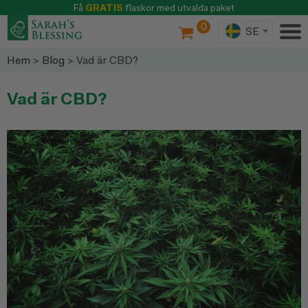
Få
GRATIS
flaskor med utvalda paket
0
SE
Hem
>
Blog
> Vad är CBD?
Vad är CBD?