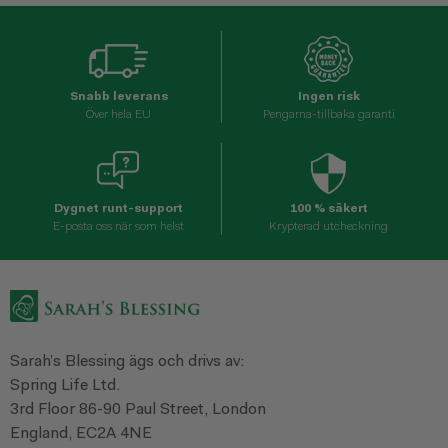
Snabb leverans
Ingen risk
Över hela EU
Pengarna-tillbaka garanti
Dygnet runt-support
100 % säkert
E-posta oss när som helst
Krypterad utcheckning
Sarah’s Blessing ägs och drivs av:
Spring Life Ltd.
3rd Floor 86-90 Paul Street, London
England, EC2A 4NE