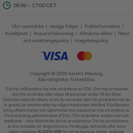
08:00 – 17:00 CET
Vårt varumärke
Vanliga frågor
Fraktinformation
|
|
|
Kundtjänst
Ansvarsfriskrivning
Allmänna villkor
Retur
|
|
|
och ersättningspolicy
Integritetspolicy
|
Copyright ©
2026 Sarah’s Blessing.
Alla rättigheter förbehållna.
*De här utlåtandena har inte utvärderas av FDA. Den här produkten
ska inte användas eller säljas till personer under 18 års ålder.
Diskutera med din läkare innan du använder den här produkten om du
är gravid, tar medicin eller har något medicinskt tillstånd. Påståenden
kring effektiviteten och säkerheten hos hampa har inte utvärderas av
Food and drug administration (FDA). FDA utvärderar endast mat och
mediciner – inte tillskott likt de här produkterna. De här produkterna
är inte avsedda att diagnostisera, förebygga, behandla eller bota
någon sjukdom.
KLICKA HÄR
för att se bevis av tester, analyser,