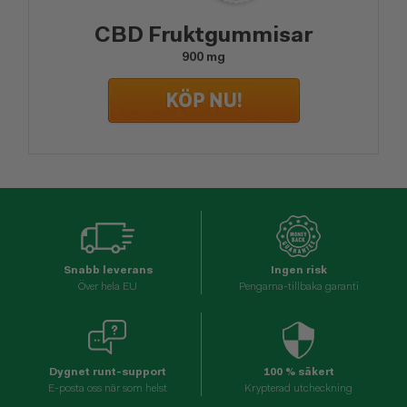
CBD Fruktgummisar
900 mg
Snabb leverans
Ingen risk
Över hela EU
Pengarna-tillbaka garanti
Dygnet runt-support
100 % säkert
E-posta oss när som helst
Krypterad utcheckning