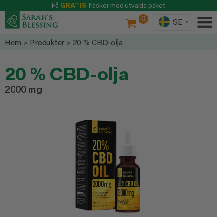
Få
GRATIS
flaskor med utvalda paket
0
SE
Hem
>
Produkter
> 20 % CBD-olja
20 % CBD-olja
2000 mg