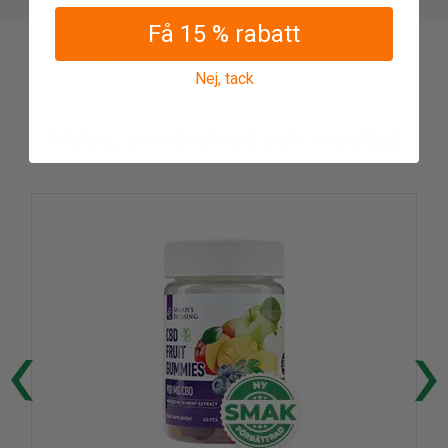
Få 15 % rabatt
Du kanske även
Nej, tack
uppskattar
Hälsa, omvårdnad och resultat