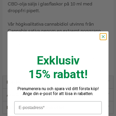
CBD-olja säljs i glasflaskor på 10 ml med
droppfri pipett.
Vår högkvalitativa cannabidiol utvinns från
Cannabis sativa genom en extremt noggrann
CO2-extraktionsprocess. Denna CO2-
extraktionsmetod förbättrar inte bara CBD:ns
kvalitet utan innebär att ett fullt spektrum av
Exklusiv
andra cannabinoider bevaras, såsom terpener,
flavonoider, näringsämnen och antioxidanter.
15% rabatt!
Fördelar
Prenumerera nu och spara vid ditt första köp!
Ange din e-post för att lösa in rabatten.
Användningsföreskrifter
Information om tillskottet