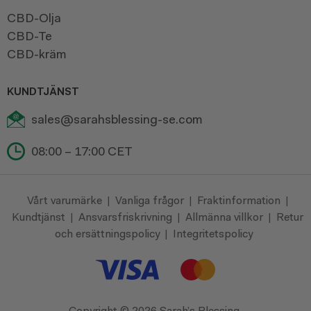
CBD-Olja
CBD-Te
CBD-kräm
KUNDTJÄNST
sales@sarahsblessing-se.com
08:00 – 17:00 CET
Vårt varumärke
Vanliga frågor
Fraktinformation
|
|
|
Kundtjänst
Ansvarsfriskrivning
Allmänna villkor
Retur
|
|
|
och ersättningspolicy
Integritetspolicy
|
Copyright ©
2026 Sarah’s Blessing.